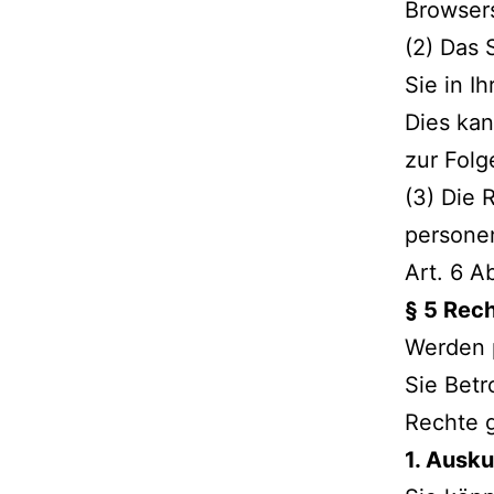
Browsers
(2) Das 
Sie in I
Dies ka
zur Folg
(3) Die 
persone
Art. 6 Ab
§ 5 Rec
Werden 
Sie Betr
Rechte 
1. Ausku