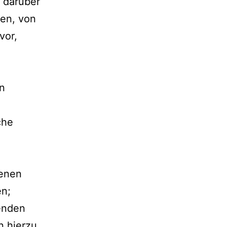
 darüber
fen, von
vor,
n
che
,
genen
en;
fenden
n hierzu