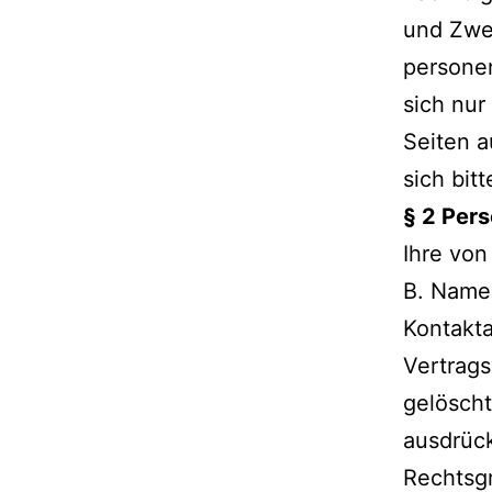
und Zwe
persone
sich nur
Seiten a
sich bit
§ 2 Per
Ihre vo
B. Name,
Kontakt
Vertrags
gelöscht
ausdrück
Rechtsgr