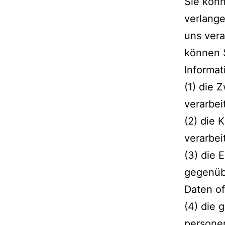
Sie kön
verlange
uns vera
können 
Informat
(1) die
verarbei
(2) die
verarbei
(3) die 
gegenüb
Daten o
(4) die 
persone