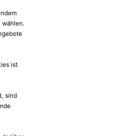
 indem
“ wählen.
Angebote
es ist
, sind
ende