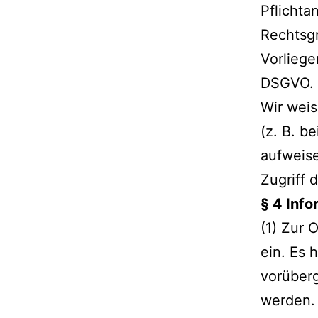
Pflichta
Rechtsgr
Vorliege
DSGVO.
Wir weis
(z. B. b
aufweise
Zugriff d
§ 4 Inf
(1) Zur 
ein. Es 
vorüber
werden.