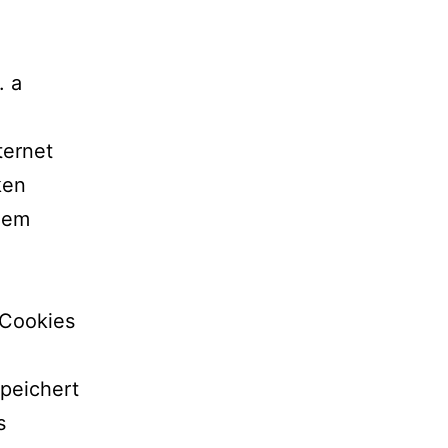
. a
ternet
ken
 dem
 Cookies
peichert
s