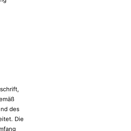
chrift,
gemäß
und des
itet. Die
Umfang