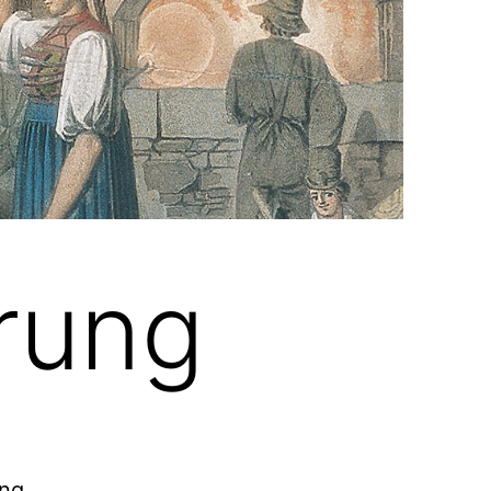
rung
ung