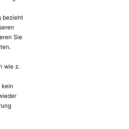
 bezieht
nseren
ieren Sie
ten.
 wie z.
 kein
wieder
erung