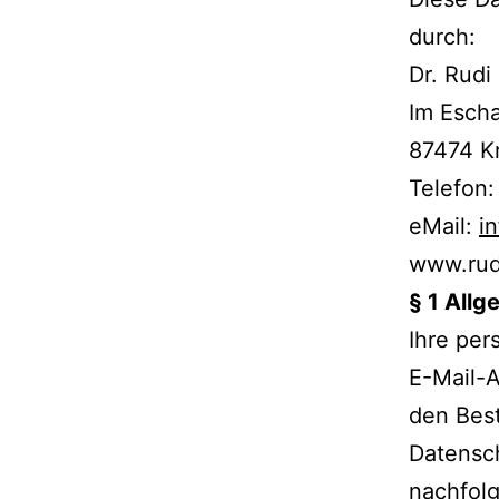
durch:
Dr. Rudi
Im Escha
87474 K
Telefon
eMail:
i
www.rud
§ 1 All
Ihre per
E-Mail-
den Bes
Datensch
nachfolg