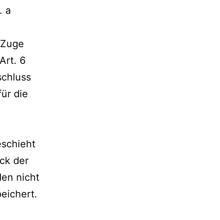
. a
m Zuge
Art. 6
schluss
für die
eschieht
ck der
den nicht
eichert.