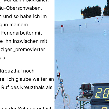
lgäu-Oberschwaben.
n und so habe ich im
rg in meinem
 Ferienarbeiter mit
e ihn inzwischen mit
nziger „promovierter
gäu…
Kreuzthal noch
e. Ich glaube weiter an
Ruf des Kreuzthals als
enn der Schnee gut ist,