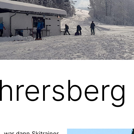
hrersberg
, war dann Skitrainer,