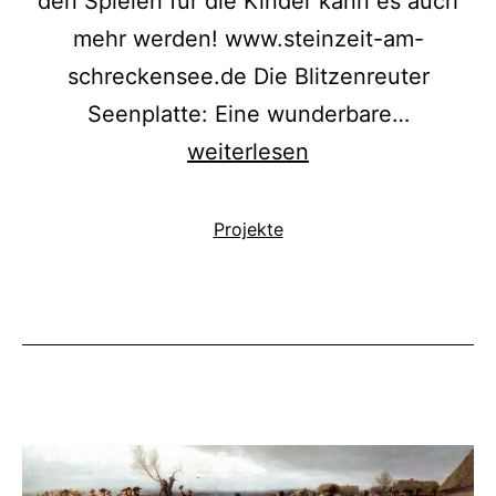
den Spielen für die Kinder kann es auch
mehr werden! www.steinzeit-am-
schreckensee.de Die Blitzenreuter
Seenplatte: Eine wunderbare…
Weltkulturerbe
weiterlesen
am
Schreckensee
Kategorisiert
Projekte
als
–
Ein
Pfad
in
die
Steinzeit