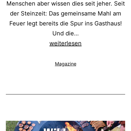
Menschen aber wissen dies seit jeher. Seit
der Steinzeit: Das gemeinsame Mahl am
Feuer legt bereits die Spur ins Gasthaus!
Und die…
LandZunge
weiterlesen
2023
Kategorisiert
Magazine
als