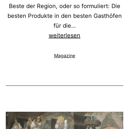
Beste der Region, oder so formuliert: Die
besten Produkte in den besten Gasthöfen
für die…
LandZunge
weiterlesen
2022
Kategorisiert
Magazine
als