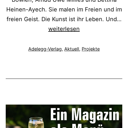
Heinen-Ayech. Sie malen im Freien und im
freien Geist. Die Kunst ist ihr Leben. Und…
Das
weiterlesen
Leben
ist
Kategorisiert
Adelegg-Verlag
,
Aktuell
,
Projekte
als
Kunst!