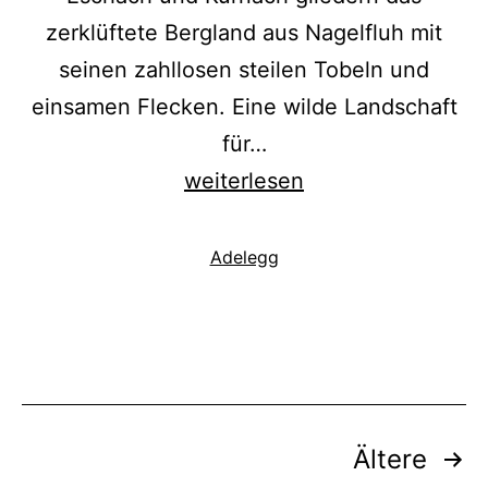
zerklüftete Bergland aus Nagelfluh mit
seinen zahllosen steilen Tobeln und
einsamen Flecken. Eine wilde Landschaft
für…
GlasMacherWeg
weiterlesen
Kategorisiert
Adelegg
als
Seitennummerierung
Ältere