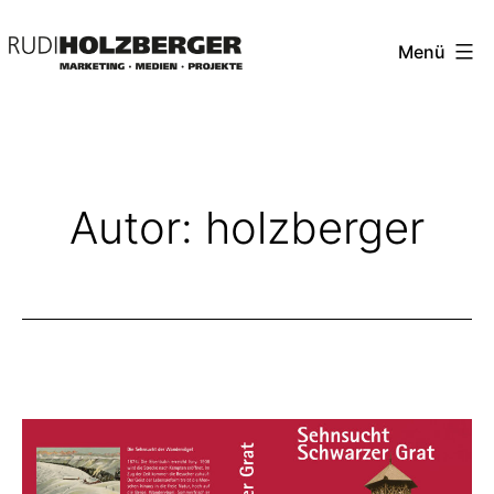
Zum
Menü
Inhalt
springen
Dr.
Rudi
Holzberger
Autor:
holzberger