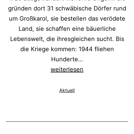
gründen dort 31 schwäbische Dörfer rund
um Großkarol, sie bestellen das verödete
Land, sie schaffen eine bäuerliche
Lebenswelt, die ihresgleichen sucht. Bis
die Kriege kommen: 1944 fliehen
Hunderte…
Vortrag:
weiterlesen
Sathmarer
Spuren.
Kategorisiert
Aktuell
als
Die
doppelte
Heimat