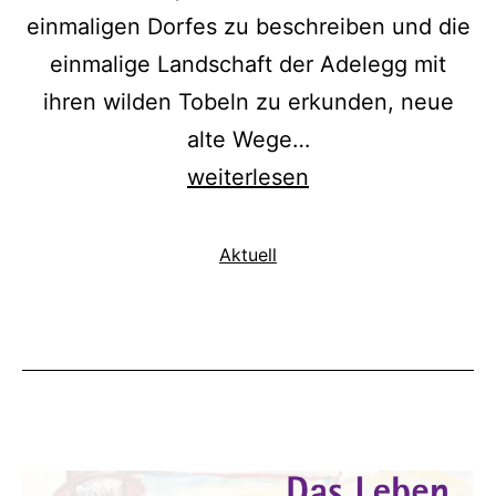
einmaligen Dorfes zu beschreiben und die
einmalige Landschaft der Adelegg mit
ihren wilden Tobeln zu erkunden, neue
alte Wege…
Termine
weiterlesen
2026:
Anders
Kategorisiert
Aktuell
als
Wandern
mit
Rudi
Holzberger