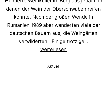
Hunderte Weinkeller im Berg ausgebaut, in
denen der Wein der Oberschwaben reifen
konnte. Nach der großen Wende in
Rumänien 1989 aber wanderten viele der
deutschen Bauern aus, die Weingärten
verwilderten. Einige trotzige…
Rent-
weiterlesen
a-
Weinberg
Kategorisiert
Aktuell
als