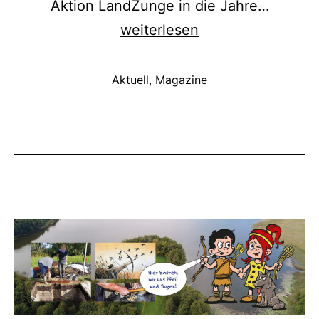
Aktion LandZunge in die Jahre…
LandZunge
weiterlesen
2024
Kategorisiert
Aktuell
,
Magazine
als