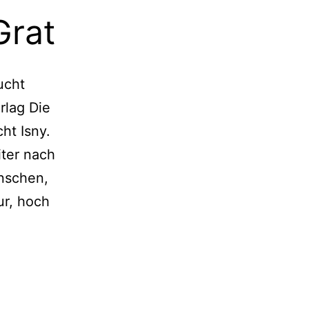
Grat
ucht
rlag Die
ht Isny.
iter nach
nschen,
ur, hoch