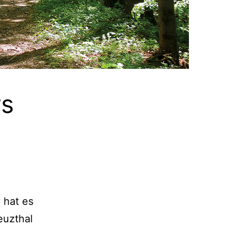
rs
 hat es
euzthal