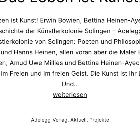
en ist Kunst! Erwin Bowien, Bettina Heinen-A
schichte der Künstlerkolonie Solingen – Adeleg
stlerkolonie von Solingen: Poeten und Philosop
 und Hanns Heinen, allen voran aber die Maler 
n, Amud Uwe Millies und Bettina Heinen-Ayec
im Freien und im freien Geist. Die Kunst ist ihr
Und…
Das
weiterlesen
Leben
ist
Kategorisiert
Adelegg-Verlag
,
Aktuell
,
Projekte
Kunst!
als