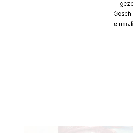
gezo
Geschi
einmal