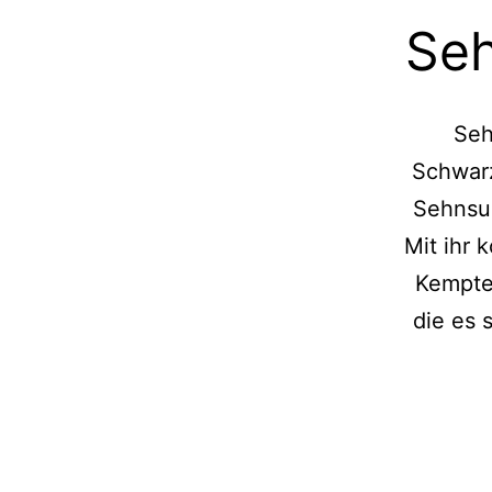
Seh
Seh
Schwarz
Sehnsuc
Mit ihr 
Kempte
die es 