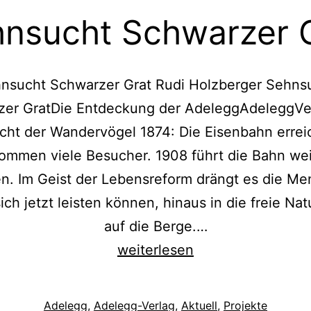
nsucht Schwarzer 
nsucht Schwarzer Grat Rudi Holzberger Sehns
er GratDie Entdeckung der AdeleggAdeleggVe
ht der Wandervögel 1874: Die Eisenbahn erreic
kommen viele Besucher. 1908 führt die Bahn we
n. Im Geist der Lebensreform drängt es die Me
sich jetzt leisten können, hinaus in die freie Nat
auf die Berge.…
Sehnsucht
weiterlesen
Schwarzer
Grat
Kategorisiert
Adelegg
,
Adelegg-Verlag
,
Aktuell
,
Projekte