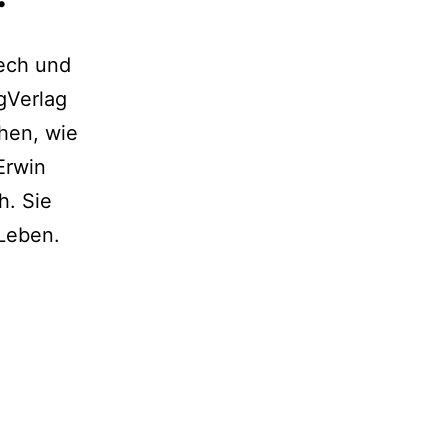
yech und
gVerlag
hen, wie
Erwin
h. Sie
 Leben.