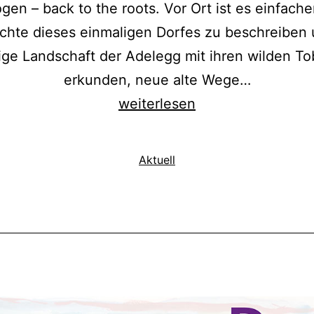
gen – back to the roots. Vor Ort ist es einfacher
chte dieses einmaligen Dorfes zu beschreiben 
ige Landschaft der Adelegg mit ihren wilden To
erkunden, neue alte Wege…
Termine
weiterlesen
2026:
Anders
Kategorisiert
Aktuell
Wandern
als
mit
Rudi
Holzberger