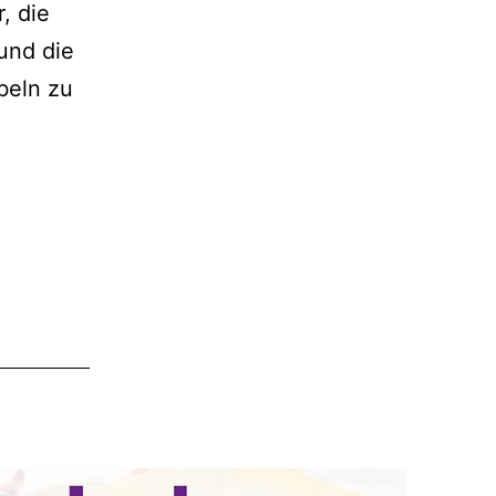
, die
und die
beln zu